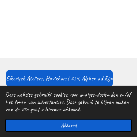
Elkerlyck Ateliers, Havixhorst 254, Alphen ad Rijn
© 2019 - 2026 www.sponk.nl
Deze website gebruikt cookies voor analyse-doeleinden en/of
Powered by
JouwWeb
het tonen van advertenties. Door gebruik te blijven maken
van de site gaat u hiermee akkoord.
Akkoord
E-mailadres
Instagram