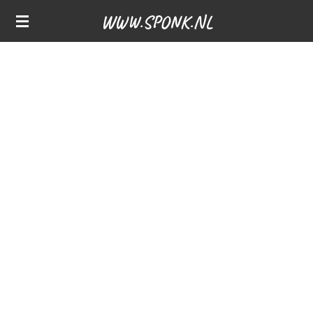
Ga
WWW.SPONK.NL
direct
naar
de
hoofdinhoud