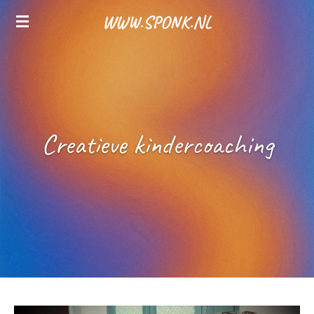
Ga
WWW.SPONK.NL
direct
naar
de
hoofdinhoud
Creatieve kindercoaching