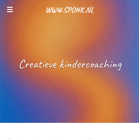
Ga
WWW.SPONK.NL
direct
naar
de
hoofdinhoud
Creatieve kindercoaching